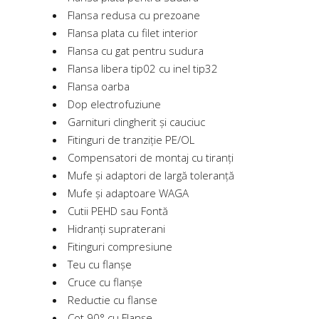
Flansa redusa cu prezoane
Flansa plata cu filet interior
Flansa cu gat pentru sudura
Flansa libera tip02 cu inel tip32
Flansa oarba
Dop electrofuziune
Garnituri clingherit și cauciuc
Fitinguri de tranziție PE/OL
Compensatori de montaj cu tiranți
Mufe și adaptori de largă toleranță
Mufe și adaptoare WAGA
Cutii PEHD sau Fontă
Hidranți supraterani
Fitinguri compresiune
Teu cu flanșe
Cruce cu flanșe
Reductie cu flanse
Cot 90° cu Flanșe