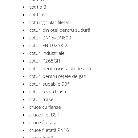
cot tip B
cot tras
cot unghiular filetat
coturi din oțel pentru sudură
coturi DN15–DN600
coturi EN 10253-2
coturi industriale
coturi P265GH
coturi pentru instalații de apă
coturi pentru rețele de gaz
coturi sudabile 90°
coturi teava trasa
coturi trase
cruce cu flanșe
cruce filet BSP
cruce filetată
cruce filetată PN16
cruce fontă