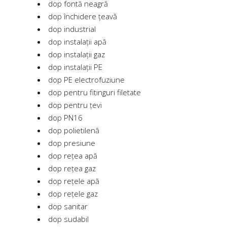
dop fontă neagră
dop închidere țeavă
dop industrial
dop instalații apă
dop instalații gaz
dop instalații PE
dop PE electrofuziune
dop pentru fitinguri filetate
dop pentru țevi
dop PN16
dop polietilenă
dop presiune
dop rețea apă
dop rețea gaz
dop rețele apă
dop rețele gaz
dop sanitar
dop sudabil