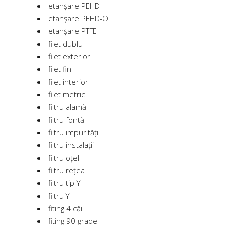
etanșare PEHD
etanșare PEHD-OL
etanșare PTFE
filet dublu
filet exterior
filet fin
filet interior
filet metric
filtru alamă
filtru fontă
filtru impurități
filtru instalații
filtru oțel
filtru rețea
filtru tip Y
filtru Y
fiting 4 căi
fiting 90 grade