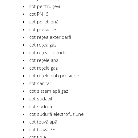
cot pentru țevi
cot PN16
cot polietilenă
cot presiune
cot rețea exterioară
cot rețea gaz
cot rețea incendiu
cot rețele apă
cot rețele gaz
cot rețele sub presiune
cot sanitar
cot sistem apă gaz
cot sudabil
cot sudura
cot sudură electrofuziune
cot țeavă apă
cot țeavă PE
cot tip A