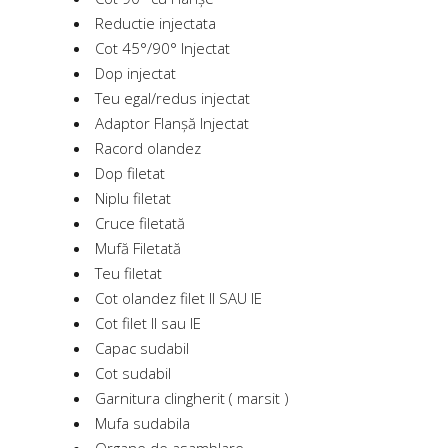
Reductie injectata
Cot 45°/90° Injectat
Dop injectat
Teu egal/redus injectat
Adaptor Flanșă Injectat
Racord olandez
Dop filetat
Niplu filetat
Cruce filetată
Mufă Filetată
Teu filetat
Cot olandez filet II SAU IE
Cot filet II sau IE
Capac sudabil
Cot sudabil
Garnitura clingherit ( marsit )
Mufa sudabila