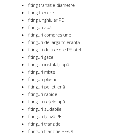
fiting tranziție diametre
fiting trecere
fiting unghiular PE
fitinguri apă
fitinguri compresiune
fitinguri de largă toleranță
fitinguri de trecere PE oțel
fitinguri gaze
fitinguri instalații apă
fitinguri mixte
fitinguri plastic
fitinguri polietilenă
fitinguri rapide
fitinguri rețele apă
fitinguri sudabile
fitinguri țeavă PE
fitinguri tranziție
fitinguri tranziție PE/OL