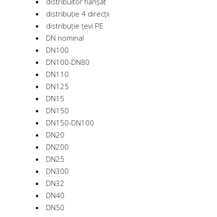
distribuitor flanșat
distribuție 4 direcții
distribuție țevi PE
DN nominal
DN100
DN100-DN80
DN110
DN125
DN15
DN150
DN150-DN100
DN20
DN200
DN25
DN300
DN32
DN40
DN50