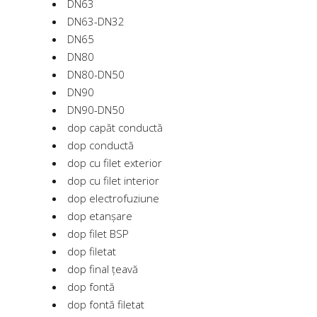
DN63
DN63-DN32
DN65
DN80
DN80-DN50
DN90
DN90-DN50
dop capăt conductă
dop conductă
dop cu filet exterior
dop cu filet interior
dop electrofuziune
dop etanșare
dop filet BSP
dop filetat
dop final țeavă
dop fontă
dop fontă filetat