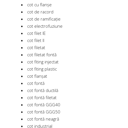
cot cu flanșe
cot de racord
cot de ramificație
cot electrofuziune
cot filet IE
cot filet II
cot filetat
cot filetat fontă
cot fiting injectat
cot fiting plastic
cot flanșat
cot fontă
cot fontă ductilă
cot fontă filetat
cot fontă GGG40
cot fontă GGG50
cot fontă neagră
cot industrial