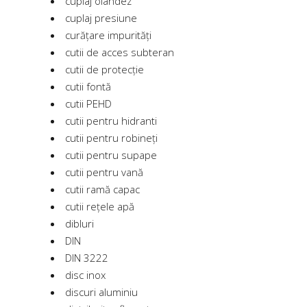
cuplaj olandez
cuplaj presiune
curățare impurități
cutii de acces subteran
cutii de protecție
cutii fontă
cutii PEHD
cutii pentru hidranti
cutii pentru robineți
cutii pentru supape
cutii pentru vană
cutii ramă capac
cutii rețele apă
dibluri
DIN
DIN 3222
disc inox
discuri aluminiu