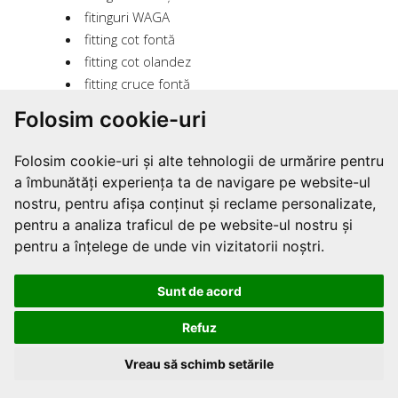
fitinguri WAGA
fitting cot fontă
fitting cot olandez
fitting cruce fontă
fitting dop fontă
Folosim cookie-uri
fitting fontă
fitting mufă fontă
Folosim cookie-uri și alte tehnologii de urmărire pentru
fitting niplu fontă
a îmbunătăți experiența ta de navigare pe website-ul
fitting olandez
nostru, pentru afișa conținut și reclame personalizate,
fitting teu fontă
pentru a analiza traficul de pe website-ul nostru și
fixare metal
pentru a înțelege de unde vin vizitatorii noștri.
flansa blind
flansa EN
Sunt de acord
flansa EN 1092-1 tip11
flansa EN1092-1
Refuz
flansa filetata din otel
Vreau să schimb setările
flansa oarba
Cookie-uri
flansa otel carbon