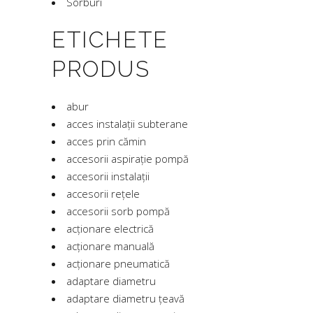
Sorburi
ETICHETE
PRODUS
abur
acces instalații subterane
acces prin cămin
accesorii aspirație pompă
accesorii instalații
accesorii rețele
accesorii sorb pompă
acționare electrică
acționare manuală
acționare pneumatică
adaptare diametru
adaptare diametru țeavă