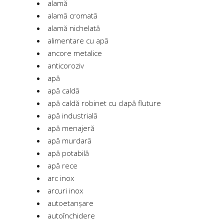
alamă
alamă cromată
alamă nichelată
alimentare cu apă
ancore metalice
anticoroziv
apă
apă caldă
apă caldă robinet cu clapă fluture
apă industrială
apă menajeră
apă murdară
apă potabilă
apă rece
arc inox
arcuri inox
autoetanșare
autoînchidere