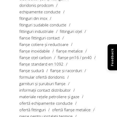
doridonis prodcom
echipamente conducte
fitinguri din inox
fitinguri sudabile conducte
fittinguri industriale
fittinguri oțel
flanse fittinguri contact
flanșe cotiere și reductoare
flanșe inoxidabile
flanșe metalice
Feedback
flanșe oțel carbon
flanșe pn16 / pn40
flanșe standard en 1092
flanșe sudură
flanșe și racorduri
formular ofertă doridonis
garnituri și șuruburi flanșe
informații contact distribuitor
materiale rețele petroliere și gaze
ofertă echipamente conducte
ofertă fittinguri
ofertă flanșe metalice
piese pentru instalații termice