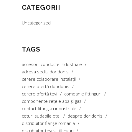
CATEGORII
Uncategorized
TAGS
accesorii conducte industriale
adresa sediu doridonis
cerere colaborare instalații
cerere ofertă doridonis
cerere ofertă țevi
companie fittinguri
componente rețele apă și gaz
contact fittinguri industriale
coturi sudabile oțel
despre doridonis
distribuitor flanșe românia
distribuitor țevi și fittinguri