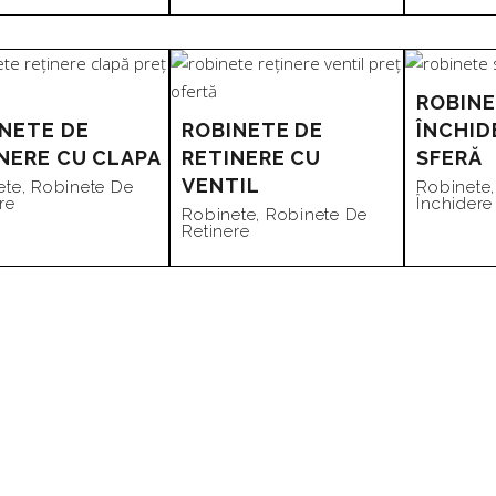
mare
la
ROBINE
NETE DE
ROBINETE DE
ÎNCHID
mic
NERE CU CLAPA
RETINERE CU
SFERĂ
VENTIL
ete
,
Robinete De
Robinete
re
Închidere
Robinete
,
Robinete De
Retinere