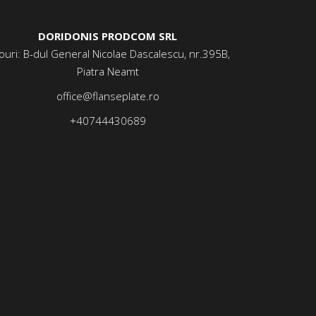
DORIDONIS PRODCOM SRL
ouri: B-dul General Nicolae Dascalescu, nr.395B,
Piatra Neamt
office@flanseplate.ro
+40744430689