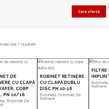
Cere ofertă
Sortat
 toate cele 7 rezultate
după
FILTRE
preț:
NET DE
ROBINET RETINERE
IMPURIT
NERE CU CLAPĂ
CU CLAPA DUBLU
Robinete
de
Retinere
WAFER, CORP
DISC PN 10-16
, PN 10/16
Robinete
,
Robinete De
Retinere
la
ete
,
Robinete De
re