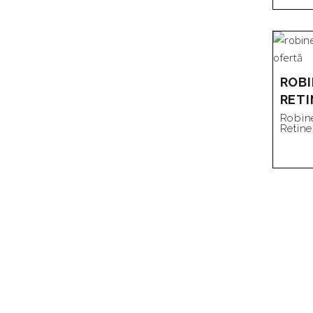
ROBI
RETI
Robin
Retine