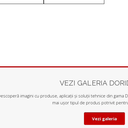
mare
la
mic
VEZI GALERIA DOR
escoperă imagini cu produse, aplicații și soluții tehnice din gama Do
mai ușor tipul de produs potrivit pentru
Vezi galeria