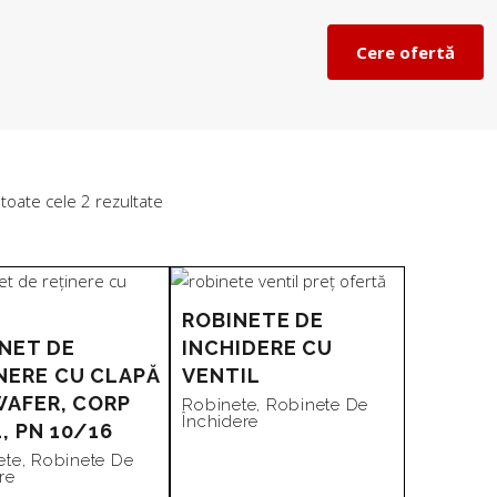
Cere ofertă
Sortat
 toate cele 2 rezultate
după
ROBINETE DE
preț:
NET DE
INCHIDERE CU
NERE CU CLAPĂ
VENTIL
de
WAFER, CORP
Robinete
,
Robinete De
Închidere
, PN 10/16
la
ete
,
Robinete De
re