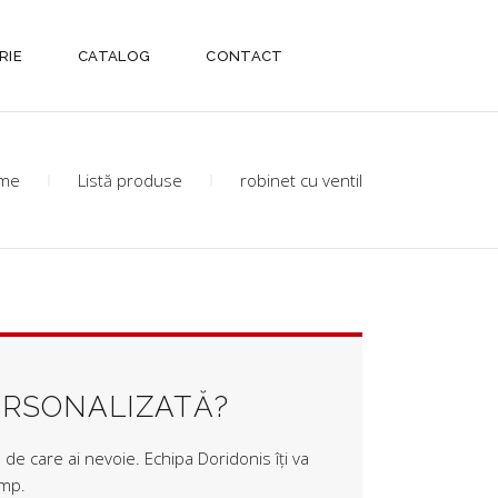
RIE
CATALOG
CONTACT
me
Listă produse
robinet cu ventil
ERSONALIZATĂ?
de care ai nevoie. Echipa Doridonis îți va
imp.