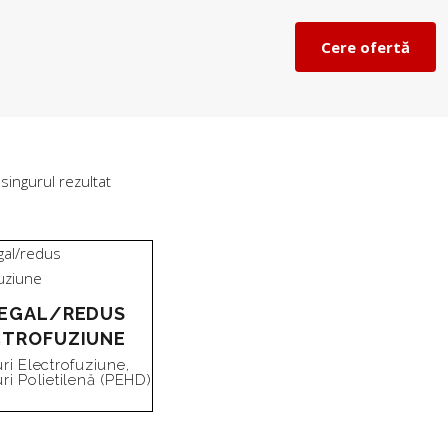
Cere ofertă
 singurul rezultat
 EGAL/REDUS
CTROFUZIUNE
uri Electrofuziune
,
uri Polietilenă (PEHD)