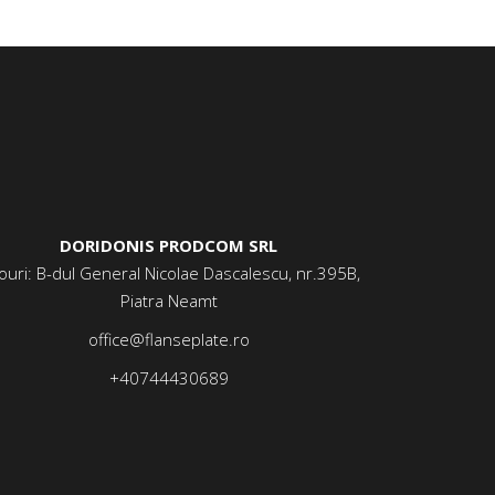
DORIDONIS PRODCOM SRL
ouri: B-dul General Nicolae Dascalescu, nr.395B,
Piatra Neamt
office@flanseplate.ro
+40744430689