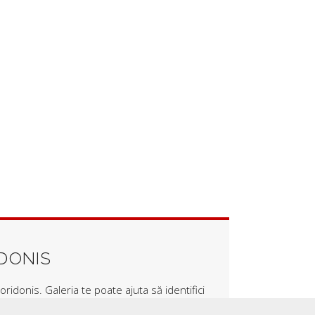
IDONIS
ridonis. Galeria te poate ajuta să identifici
 proiectul tău.