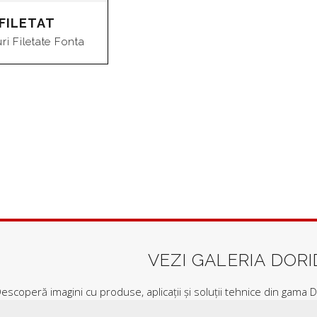
CERERE OFERTĂ
FILETAT
uri Filetate Fonta
POLITICA COOKIES
POLITICA DE CONFIDENTIALITATE
TERMENI SI CONDITII
INFORMATII UTILE
HARTA SITE
FLANSE PLATE
VEZI GALERIA DOR
escoperă imagini cu produse, aplicații și soluții tehnice din gama Do
mai ușor tipul de produs potrivit pentru