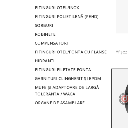
FITINGURI OTEL/INOX
FITINGURI POLIETILENĂ (PEHD)
SORBURI
ROBINETE
COMPENSATORI
Afișez
FITINGURI OTEL/FONTA CU FLANSE
Cu peste 30 de ani de experiență în producția
HIDRANȚI
flanse, ne-am consolidat reputația atât pe pia
FITINGURI FILETATE FONTA
internă, cât și pe cea internațională, colaborând
GARNITURI CLINGHERIT ȘI EPDM
prestigioase companii din Elveția, Franța, Austri
MUFE ȘI ADAPTOARE DE LARGĂ
Spania și Germania.
TOLERANȚĂ / WAGA
ORGANE DE ASAMBLARE
VEZI MAI MULTE