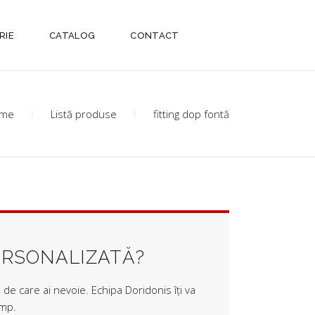
RIE
CATALOG
CONTACT
me
Listă produse
fitting dop fontă
ERSONALIZATĂ?
de care ai nevoie. Echipa Doridonis îți va
imp.