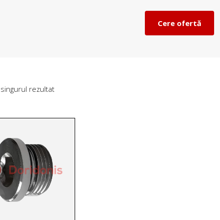
Cere ofertă
ACASĂ
PRODUSE
Bir
 singurul rezultat
DESPRE NOI
 de
INFORMATII UTILE
ța
GALERIE
 cu
CATALOG
a,
FLANSE PLATE, FLANSE LIBERE, FLANSE OARBE,
CONFORM EN1092-1
FITINGURI DIN OTEL SUDABILE EN10253-2
SORBURI
CONTACT