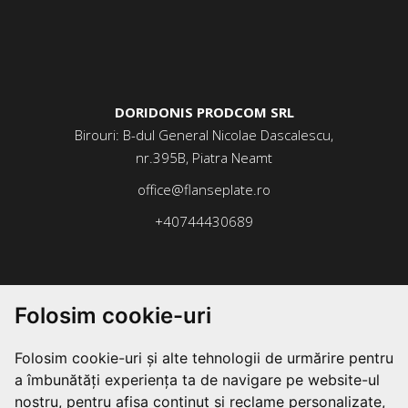
DORIDONIS PRODCOM SRL
Birouri: B-dul General Nicolae Dascalescu,
nr.395B, Piatra Neamt
office@flanseplate.ro
+40744430689
Folosim cookie-uri
Folosim cookie-uri și alte tehnologii de urmărire pentru
a îmbunătăți experiența ta de navigare pe website-ul
nostru, pentru afișa conținut și reclame personalizate,