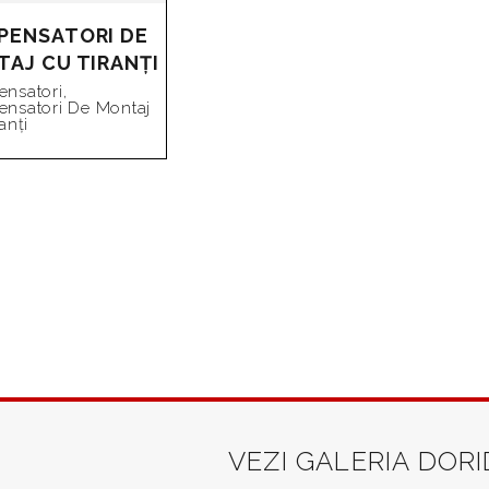
SORBURI
PENSATORI DE
CONTACT
AJ CU TIRANȚI
CERERE OFERTĂ
nsatori
,
nsatori De Montaj
anți
POLITICA COOKIES
POLITICA DE CONFIDENTIALITATE
TERMENI SI CONDITII
INFORMATII UTILE
HARTA SITE
FLANSE PLATE
VEZI GALERIA DOR