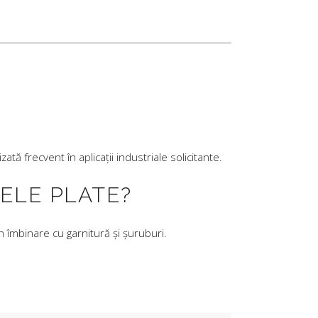
ă frecvent în aplicații industriale solicitante.
ELE PLATE?
 îmbinare cu garnitură și șuruburi.