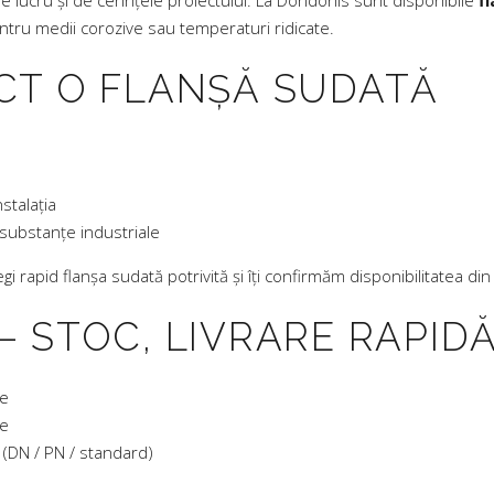
de lucru și de cerințele proiectului. La Doridonis sunt disponibile
f
tru medii corozive sau temperaturi ridicate.
CT O FLANȘĂ SUDATĂ
nstalația
substanțe industriale
gi rapid flanșa sudată potrivită și îți confirmăm disponibilitatea din
 STOC, LIVRARE RAPID
le
te
 (DN / PN / standard)