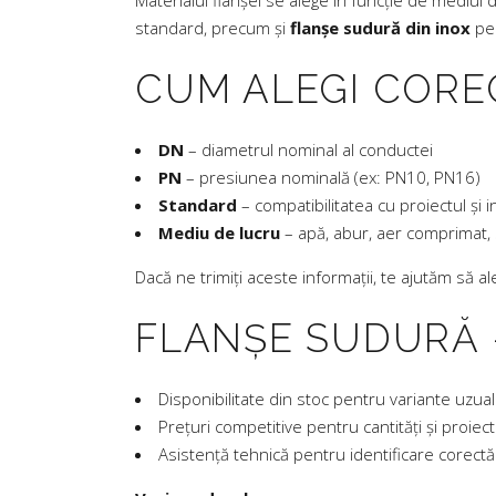
Materialul flanșei se alege în funcție de mediul 
standard, precum și
flanșe sudură din inox
pen
CUM ALEGI CORE
DN
– diametrul nominal al conductei
PN
– presiunea nominală (ex: PN10, PN16)
Standard
– compatibilitatea cu proiectul și i
Mediu de lucru
– apă, abur, aer comprimat, 
Dacă ne trimiți aceste informații, te ajutăm să ale
FLANȘE SUDURĂ –
Disponibilitate din stoc pentru variante uzua
Prețuri competitive pentru cantități și proiec
Asistență tehnică pentru identificare corectă