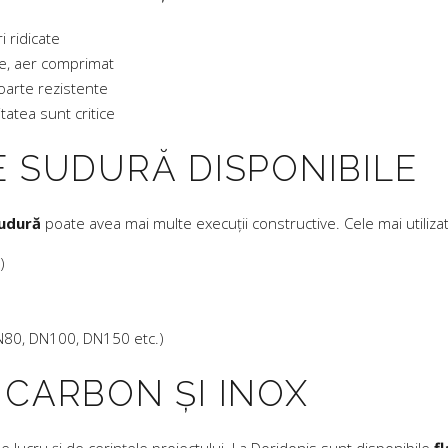
i ridicate
te, aer comprimat
foarte rezistente
itatea sunt critice
E SUDURĂ DISPONIBILE
sudură
poate avea mai multe execuții constructive. Cele mai utilizat
)
80, DN100, DN150 etc.)
 CARBON ȘI INOX