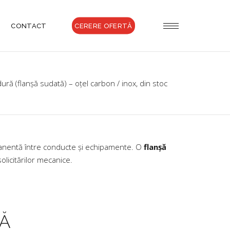
CONTACT
CERERE OFERTĂ
ură (flanșă sudată) – oțel carbon / inox, din stoc
ermanentă între conducte și echipamente. O
flanșă
licitărilor mecanice.
Ă