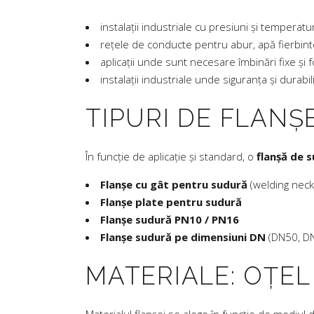
instalații industriale cu presiuni și temperatur
rețele de conducte pentru abur, apă fierbin
aplicații unde sunt necesare îmbinări fixe și 
instalații industriale unde siguranța și durabil
TIPURI DE FLANȘ
În funcție de aplicație și standard, o
flanșă de 
Flanșe cu gât pentru sudură
(welding neck
Flanșe plate pentru sudură
Flanșe sudură PN10 / PN16
Flanșe sudură pe dimensiuni DN
(DN50, DN
MATERIALE: OȚEL