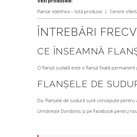
Vezi produsele:
Flanșe oțel/inox – listă produse
|
Cerere ofert
ÎNTREBĂRI FREC
CE ÎNSEAMNĂ FLAN
O flanșă sudată este o flanșă fixată permanent pe
FLANȘELE DE SUDUR
Da. Flanșele de sudură sunt concepute pentru a 
Urmărește Doridonis și pe
Facebook
pentru nout