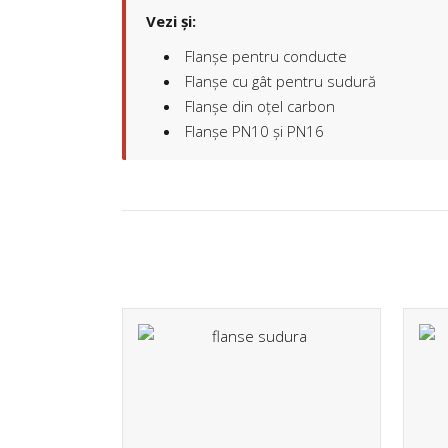
Vezi și:
Flanșe pentru conducte
Flanșe cu gât pentru sudură
Flanșe din oțel carbon
Flanșe PN10 și PN16