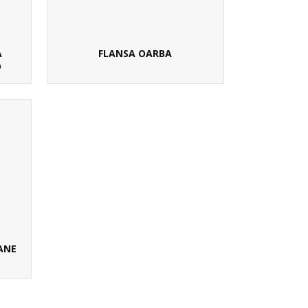
A
FLANSA OARBA
D
ANE