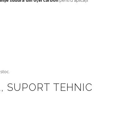
lanșe sudură din oțel carbon
pentru aplicații
 stoc.
Ă, SUPORT TEHNIC