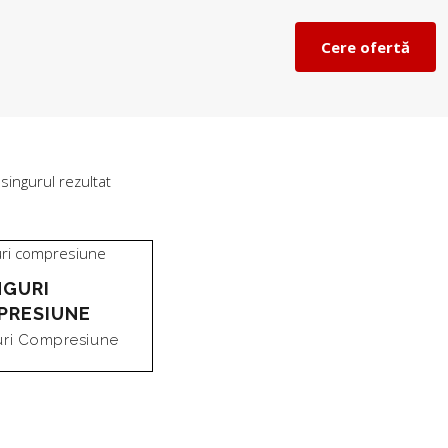
Cere ofertă
 singurul rezultat
NGURI
PRESIUNE
uri Compresiune