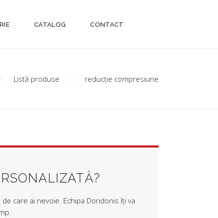
RIE
CATALOG
CONTACT
Listă produse
reducție compresiune
ERSONALIZATĂ?
de care ai nevoie. Echipa Doridonis îți va
imp.