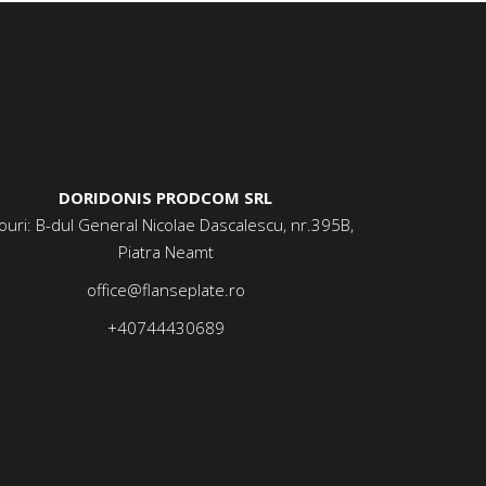
DORIDONIS PRODCOM SRL
ouri: B-dul General Nicolae Dascalescu, nr.395B,
Piatra Neamt
office@flanseplate.ro
+40744430689