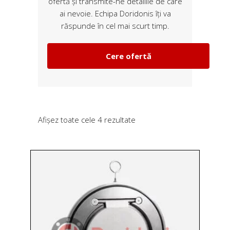
ofertă și transmite-ne detaliile de care
ai nevoie. Echipa Doridonis îți va
răspunde în cel mai scurt timp.
Cere ofertă
Sortat
Afișez toate cele 4 rezultate
după
preț:
de