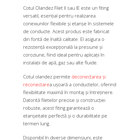
Cotul Olandez Filet II sau IE este un fiting
versatil, esențial pentru realizarea
conexiunilor flexibile și etanșe în sistemele
de conducte. Acest produs este fabricat
din fontă de înaltă calitate. El asigura o
rezistență excepțională la presiune și
coroziune, fiind ideal pentru aplicații în
instalații de apă, gaz sau alte fluide.
Cotul olandez permite
deconectarea și
reconectare
a ușoară a conductelor, oferind
flexibilitate maximă în montaj și întreținere.
Datorită filetelor precise și construcției
robuste, acest fiting garantează o
etanșeitate perfectă și o durabilitate pe
termen lung.
Disponibil în diverse dimensiuni, este