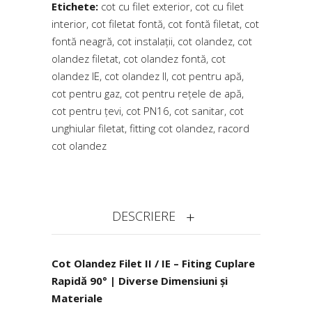
Etichete:
cot cu filet exterior
,
cot cu filet
interior
,
cot filetat fontă
,
cot fontă filetat
,
cot
fontă neagră
,
cot instalații
,
cot olandez
,
cot
olandez filetat
,
cot olandez fontă
,
cot
olandez IE
,
cot olandez II
,
cot pentru apă
,
cot pentru gaz
,
cot pentru rețele de apă
,
cot pentru țevi
,
cot PN16
,
cot sanitar
,
cot
unghiular filetat
,
fitting cot olandez
,
racord
cot olandez
DESCRIERE
Cot Olandez Filet II / IE – Fiting Cuplare
Rapidă 90° | Diverse Dimensiuni și
Materiale