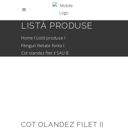
LISTĂ PRODUSE
Home
Listă produse
Fitinguri filetate fonta
Cot olandez filet II SAU IE
COT OLANDEZ FILET II