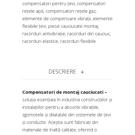
compensatori pentru țevi
,
compensatori
rețele apă
,
compensatori rețele gaz
,
elemente de compensare vibrații
,
elemente
flexibile țevi
,
piese cauciucate montaj
,
racorduri antivibrație
,
racorduri din cauciuc
,
racorduri elastice
,
racorduri flexibile
DESCRIERE
Compensatori de montaj cauciucati –
soluția esențiala în industria construcțiilor și
instalațiilor pentru a absorbi vibrațiile,
zgomotele și dilatațiile din sistemele de țevi
și conducte. Aceștia sunt fabricați din
materiale de înaltă calitate, oferind o