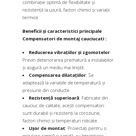
combinație optimă de flexibilitate și
rezistență la uzură, factori chimici și variații
termice.
Beneficii și caracteristici principale
Compensatori de montaj cauciucati :
Reducerea vibrațiilor și zgomotelor
:
Previn deteriorarea prematură a instalațiilor
și asigură un mediu mai liniștit.
Compensarea dilatațiilor
: Se
adaptează la variațiile de temperatură și
presiune din conducte.
Rezistență superioară
: Fabricate din
cauciuc de calitate, acești compensatori
sunt durabili și rezistenți la coroziune,
factori chimici și temperaturi ridicate.
Ușor de montat
: Proiectați pentru o
instalare simplă și rapidă, cu întreținere