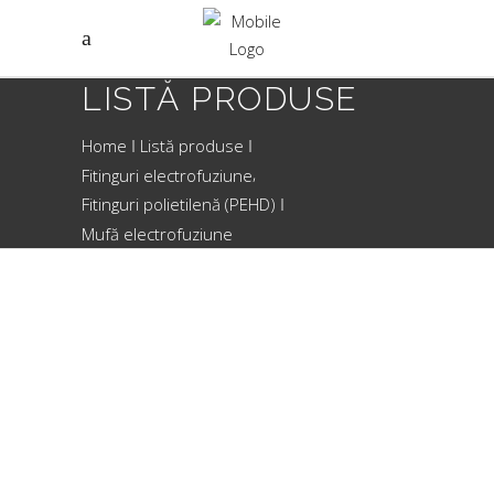
LISTĂ PRODUSE
Home
Listă produse
,
Fitinguri electrofuziune
Fitinguri polietilenă (PEHD)
Mufă electrofuziune