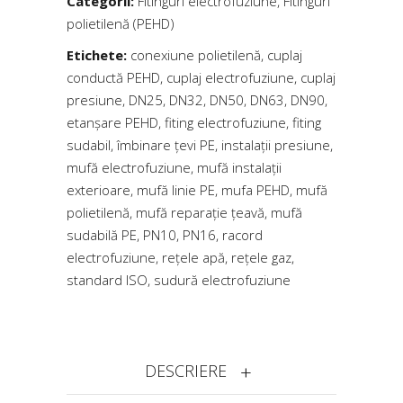
Categorii:
Fitinguri electrofuziune
,
Fitinguri
polietilenă (PEHD)
Etichete:
conexiune polietilenă
,
cuplaj
conductă PEHD
,
cuplaj electrofuziune
,
cuplaj
presiune
,
DN25
,
DN32
,
DN50
,
DN63
,
DN90
,
etanșare PEHD
,
fiting electrofuziune
,
fiting
sudabil
,
îmbinare țevi PE
,
instalații presiune
,
mufă electrofuziune
,
mufă instalații
exterioare
,
mufă linie PE
,
mufa PEHD
,
mufă
polietilenă
,
mufă reparație țeavă
,
mufă
sudabilă PE
,
PN10
,
PN16
,
racord
electrofuziune
,
rețele apă
,
rețele gaz
,
standard ISO
,
sudură electrofuziune
DESCRIERE