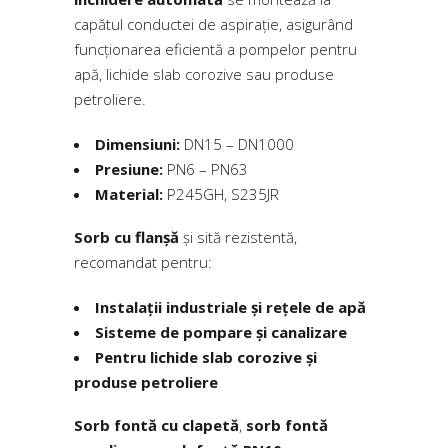
capătul conductei de aspirație, asigurând
funcționarea eficientă a pompelor pentru
apă, lichide slab corozive sau produse
petroliere.
Dimensiuni:
DN15 – DN1000
Presiune:
PN6 – PN63
Material:
P245GH, S235JR
Sorb cu flanșă
și sită rezistentă,
recomandat pentru:
Instalații industriale și rețele de apă
Sisteme de pompare și canalizare
Pentru lichide slab corozive și
produse petroliere
Sorb fontă cu clapetă
,
sorb fontă