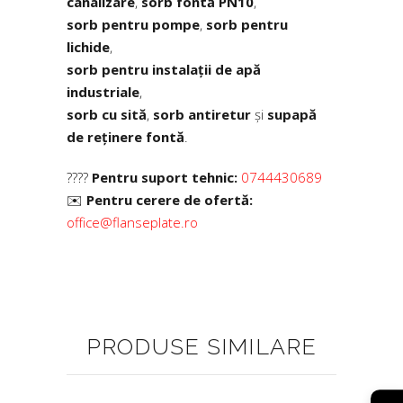
canalizare
,
sorb fontă PN10
,
sorb pentru pompe
,
sorb pentru
lichide
,
sorb pentru instalații de apă
industriale
,
sorb cu sită
,
sorb antiretur
și
supapă
de reținere fontă
.
????
Pentru suport tehnic:
0744430689
✉️
Pentru cerere de ofertă:
office@flanseplate.ro
PRODUSE SIMILARE