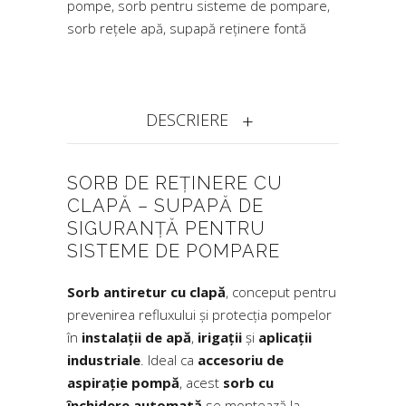
pompe
,
sorb pentru sisteme de pompare
,
sorb rețele apă
,
supapă reținere fontă
DESCRIERE
SORB DE REȚINERE CU
CLAPĂ – SUPAPĂ DE
SIGURANȚĂ PENTRU
SISTEME DE POMPARE
Sorb antiretur cu clapă
, conceput pentru
prevenirea refluxului și protecția pompelor
în
instalații de apă
,
irigații
și
aplicații
industriale
. Ideal ca
accesoriu de
aspirație pompă
, acest
sorb cu
închidere automată
se montează la