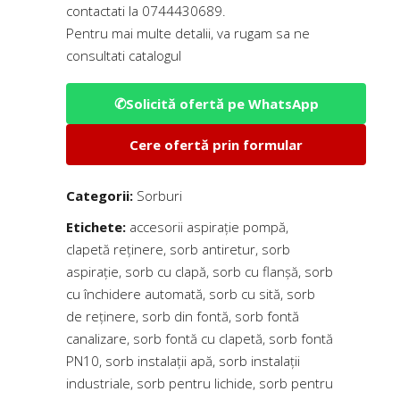
contactati la
0744430689
.
Pentru mai multe detalii, va rugam sa ne
consultati
catalogul
✆
Solicită ofertă pe WhatsApp
Cere ofertă prin formular
Categorii:
Sorburi
Etichete:
accesorii aspirație pompă
,
clapetă reținere
,
sorb antiretur
,
sorb
aspirație
,
sorb cu clapă
,
sorb cu flanșă
,
sorb
cu închidere automată
,
sorb cu sită
,
sorb
de reținere
,
sorb din fontă
,
sorb fontă
canalizare
,
sorb fontă cu clapetă
,
sorb fontă
PN10
,
sorb instalații apă
,
sorb instalații
industriale
,
sorb pentru lichide
,
sorb pentru