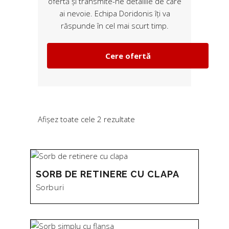
ofertă și transmite-ne detaliile de care
ai nevoie. Echipa Doridonis îți va
răspunde în cel mai scurt timp.
Cere ofertă
Sortat
Afișez toate cele 2 rezultate
după
SORB DE RETINERE CU CLAPA
preț:
Sorburi
de