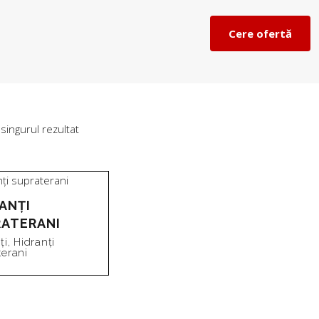
Cere ofertă
 singurul rezultat
ANȚI
RATERANI
ți
,
Hidranți
erani