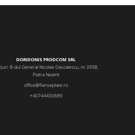
DORIDONIS PRODCOM SRL
ouri: B-dul General Nicolae Dascalescu, nr.395B,
Piatra Neamt
office@flanseplate.ro
+40744430689