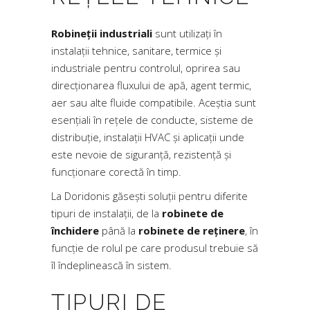
Robineții industriali
sunt utilizați în
instalații tehnice, sanitare, termice și
industriale pentru controlul, oprirea sau
direcționarea fluxului de apă, agent termic,
aer sau alte fluide compatibile. Aceștia sunt
esențiali în rețele de conducte, sisteme de
distribuție, instalații HVAC și aplicații unde
este nevoie de siguranță, rezistență și
funcționare corectă în timp.
La Doridonis găsești soluții pentru diferite
tipuri de instalații, de la
robinete de
închidere
până la
robinete de reținere
, în
funcție de rolul pe care produsul trebuie să
îl îndeplinească în sistem.
TIPURI DE