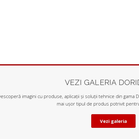
mare
la
mic
VEZI GALERIA DOR
escoperă imagini cu produse, aplicații și soluții tehnice din gama Do
mai ușor tipul de produs potrivit pentru
Vezi galeria