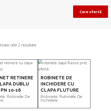
Cere ofertă
Sortat
 toate cele 2 rezultate
după
preț:
NET RETINERE
ROBINETE DE
LAPA DUBLU
INCHIDERE CU
de
 PN 10-16
CLAPA FLUTURE
ete
,
Robinete De
Robinete
,
Robinete De
re
Închidere
la