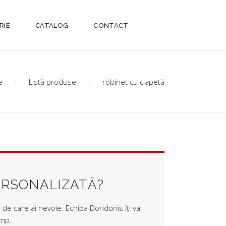
RIE
CATALOG
CONTACT
e
Listă produse
robinet cu clapetă
ERSONALIZATĂ?
de care ai nevoie. Echipa Doridonis îți va
imp.