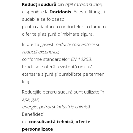
Reducții sudură
din
oțel carbon
și
inox
,
disponibile la
Doridonis
. Aceste fittinguri
sudabile se folosesc
pentru adaptarea conductelor la diametre
diferite și asigură o îmbinare sigură.
În ofertă găsești
reducții concentrice
și
reducții excentrice
,
conforme standardelor
EN 10253
.
Produsele oferă rezistență ridicată,
etanșare sigură și durabilitate pe termen
lung.
Reducțiile pentru sudură sunt utilizate în
apă
,
gaz
,
energie
,
petrol
și
industrie chimică
.
Beneficiezi
de
consultantă tehnică
,
oferte
personalizate