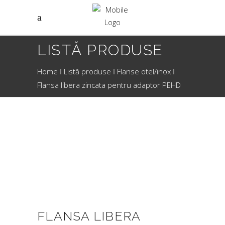
LISTĂ PRODUSE
Home
Listă produse
Flanse otel/inox
Flansa libera zincata pentru adaptor PEHD
FLANSA LIBERA