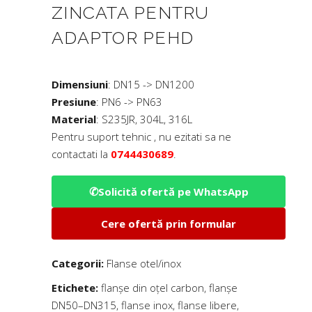
ZINCATA PENTRU
ADAPTOR PEHD
Dimensiuni
:
DN15 -> DN1200
Presiune
:
PN6 -> PN63
Material
:
S235JR, 304L, 316L
Pentru suport tehnic , nu ezitati sa ne
contactati la
0744430689
.
✆
Solicită ofertă pe WhatsApp
Cere ofertă prin formular
Categorii:
Flanse otel/inox
Etichete:
flanșe din oțel carbon
,
flanșe
DN50–DN315
,
flanse inox
,
flanse libere
,