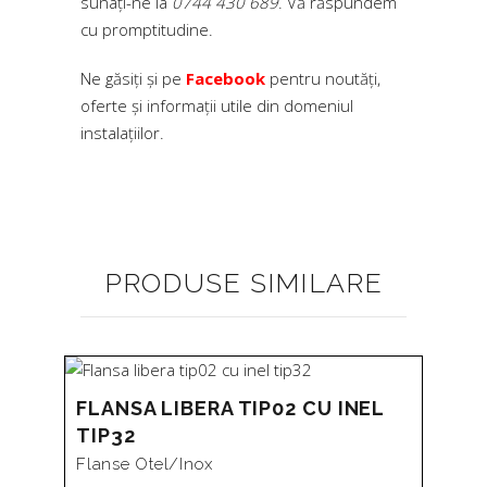
sunați-ne la
0744 430 689
. Vă răspundem
cu promptitudine.
Ne găsiți și pe
Facebook
pentru noutăți,
oferte și informații utile din domeniul
instalațiilor.
PRODUSE SIMILARE
FLANSA LIBERA TIP02 CU INEL
TIP32
Flanse Otel/inox