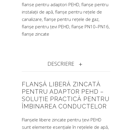
flanse pentru adaptori PEHD
,
flanșe pentru
instalații de apă
,
flanșe pentru rețele de
canalizare
,
flanșe pentru rețele de gaz
,
flanșe pentru țevi PEHD
,
flanșe PN10–PN16
,
flanșe zincate
DESCRIERE
FLANȘĂ LIBERĂ ZINCATĂ
PENTRU ADAPTOR PEHD –
SOLUȚIE PRACTICĂ PENTRU
ÎMBINAREA CONDUCTELOR
Flanșele libere zincate pentru țevi PEHD
sunt elemente esențiale în rețelele de apă,