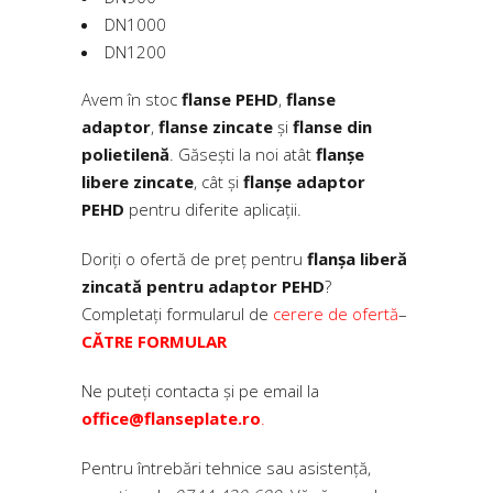
DN1000
DN1200
Avem în stoc
flanse PEHD
,
flanse
adaptor
,
flanse zincate
și
flanse din
polietilenă
. Găsești la noi atât
flanșe
libere zincate
, cât și
flanșe adaptor
PEHD
pentru diferite aplicații.
Doriți o ofertă de preț pentru
flanșa liberă
zincată pentru adaptor PEHD
?
Completați formularul de
cerere de ofertă
–
CĂTRE FORMULAR
Ne puteți contacta și pe email la
office@flanseplate.ro
.
Pentru întrebări tehnice sau asistență,