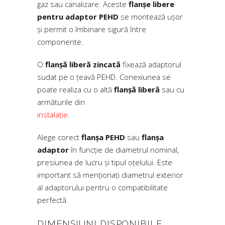
gaz sau canalizare. Aceste
flanșe libere
pentru adaptor PEHD
se montează ușor
și permit o îmbinare sigură între
componente.
O
flanșă liberă zincată
fixează adaptorul
sudat pe o țeavă PEHD. Conexiunea se
poate realiza cu o altă
flanșă liberă
sau cu
armăturile din
instalație
.
Alege corect
flanșa PEHD
sau
flanșa
adaptor
în funcție de diametrul nominal,
presiunea de lucru și tipul oțelului. Este
important să menționați diametrul exterior
al adaptorului pentru o compatibilitate
perfectă.
DIMENSIUNI DISPONIBILE