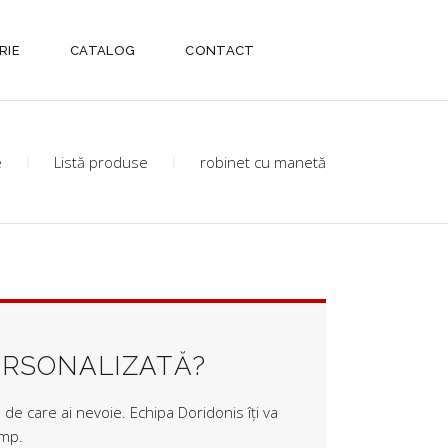
RIE
CATALOG
CONTACT
e
Listă produse
robinet cu manetă
ERSONALIZATĂ?
de care ai nevoie. Echipa Doridonis îți va
imp.