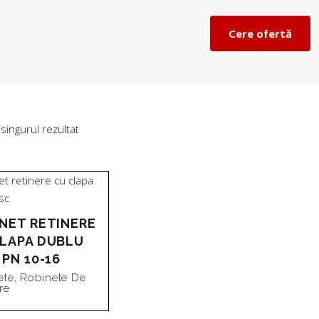
Cere ofertă
 singurul rezultat
NET RETINERE
LAPA DUBLU
 PN 10-16
ete
,
Robinete De
re