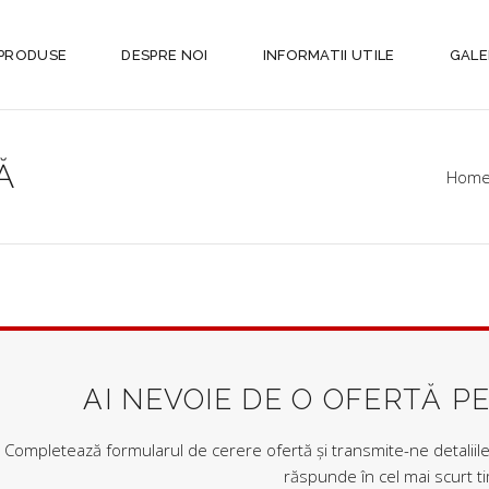
PRODUSE
DESPRE NOI
INFORMATII UTILE
GALE
Ă
Hom
AI NEVOIE DE O OFERTĂ P
Completează formularul de cerere ofertă și transmite-ne detaliile 
răspunde în cel mai scurt t