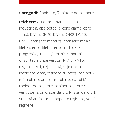
Categorii:
Robinete
,
Robinete de retinere
Etichete:
acționare manuală
,
apă
industrială
,
apă potabilă
,
corp alamă
,
corp
fontă
,
DN15
,
DN20
,
DN25
,
DN32
,
DN40
,
DN50
,
etanșare metalică
,
etanșare moale
,
filet exterior
,
filet interior
,
închidere
progresivă
,
instalații termice
,
montaj
orizontal
,
montaj vertical
,
PN10
,
PN16
,
reglare debit
,
rețele apă
,
reținere cu
închidere lentă
,
reținere cu rotiță
,
robinet 2
în 1
,
robinet antiretur
,
robinet cu rotiță
,
robinet de reținere
,
robinet reținere cu
ventil
,
sens unic
,
standard DIN
,
standard EN
,
supapă antiretur
,
supapă de reținere
,
ventil
reținere