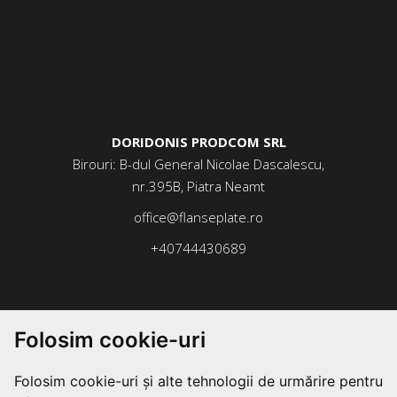
DORIDONIS PRODCOM SRL
Birouri: B-dul General Nicolae Dascalescu,
nr.395B, Piatra Neamt
office@flanseplate.ro
+40744430689
Folosim cookie-uri
Folosim cookie-uri și alte tehnologii de urmărire pentru