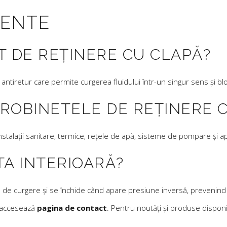
VENTE
T DE REȚINERE CU CLAPĂ?
antiretur care permite curgerea fluidului într-un singur sens și blo
ROBINETELE DE REȚINERE 
stalații sanitare, termice, rețele de apă, sisteme de pompare și apli
TA INTERIOARĂ?
de curgere și se închide când apare presiune inversă, prevenind re
, accesează
pagina de contact
. Pentru noutăți și produse dispon