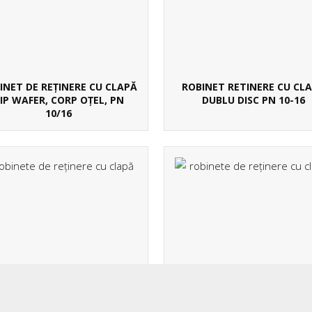
POLITICA COOKIES
POLITICA DE CONFIDENTIALITATE
TERMENI SI CONDITII
INET DE REȚINERE CU CLAPĂ
ROBINET RETINERE CU CL
INFORMATII UTILE
IP WAFER, CORP OȚEL, PN
DUBLU DISC PN 10-16
10/16
HARTA SITE
FLANSE PLATE
OBINETE DE RETINERE CU
ROBINETE DE RETINERE 
CLAPA
VENTIL