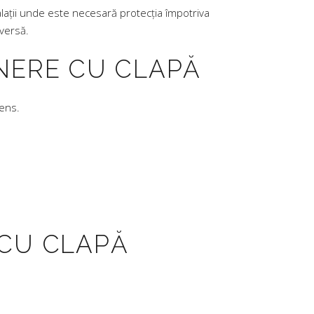
lații unde este necesară protecția împotriva
nversă.
NERE CU CLAPĂ
sens.
 CU CLAPĂ