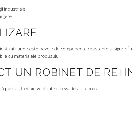
ii industriale
curgere
ILIZARE
 instalații unde este nevoie de componente rezistente și sigure. În f
bile cu materialele produsului.
CT UN ROBINET DE REȚI
potrivit, trebuie verificate câteva detalii tehnice: