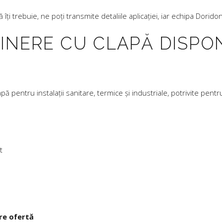
îți trebuie, ne poți transmite detaliile aplicației, iar echipa Doridon
INERE CU CLAPĂ DISPON
 pentru instalații sanitare, termice și industriale, potrivite pentru
t
re ofertă