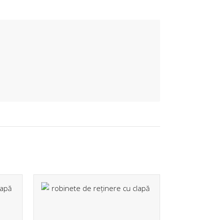
DORIDONIS PRODCOM SRL
ouri: B-dul General Nicolae Dascalescu, nr.395B,
Piatra Neamt
office@flanseplate.ro
+40744430689