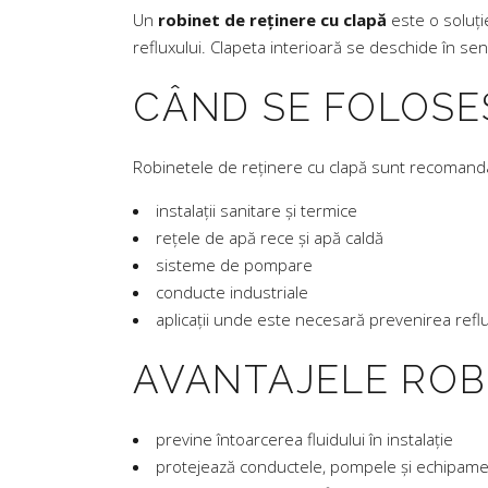
Un
robinet de reținere cu clapă
este o soluți
refluxului. Clapeta interioară se deschide în se
CÂND SE FOLOSE
Robinetele de reținere cu clapă sunt recomandate
instalații sanitare și termice
rețele de apă rece și apă caldă
sisteme de pompare
conducte industriale
aplicații unde este necesară prevenirea reflu
AVANTAJELE ROB
previne întoarcerea fluidului în instalație
protejează conductele, pompele și echipame