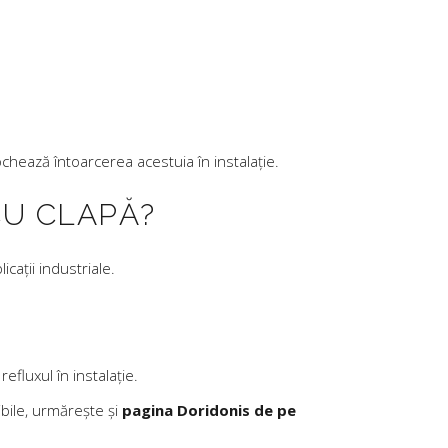
chează întoarcerea acestuia în instalație.
CU CLAPĂ?
cații industriale.
fluxul în instalație.
ibile, urmărește și
pagina Doridonis de pe