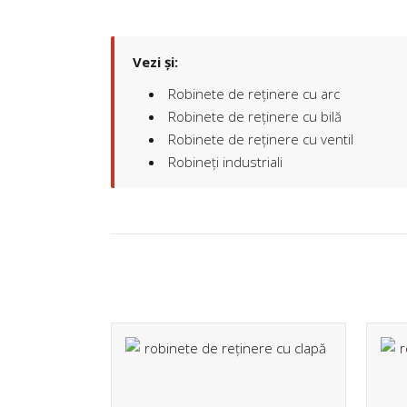
Vezi și:
Robinete de reținere cu arc
Robinete de reținere cu bilă
Robinete de reținere cu ventil
Cu peste 30 de ani de experiență în producția
Robineți industriali
flanse, ne-am consolidat reputația atât pe pia
internă, cât și pe cea internațională, colaborând
prestigioase companii din Elveția, Franța, Austri
Spania și Germania.
VEZI MAI MULTE