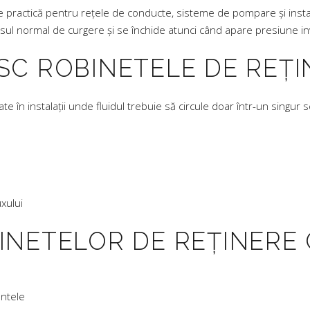
e practică pentru rețele de conducte, sisteme de pompare și insta
nsul normal de curgere și se închide atunci când apare presiune i
SC ROBINETELE DE REȚI
 în instalații unde fluidul trebuie să circule doar într-un singur 
xului
INETELOR DE REȚINERE
ntele