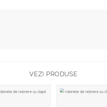
ACASĂ
PRODUSE
Bir
DESPRE NOI
 de
INFORMATII UTILE
ța
GALERIE
 cu
CATALOG
a,
FLANSE PLATE, FLANSE LIBERE, FLANSE OARBE,
CONFORM EN1092-1
VEZI PRODUSE
FITINGURI DIN OTEL SUDABILE EN10253-2
SORBURI
CONTACT
CERERE OFERTĂ