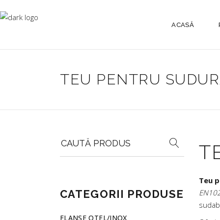
ACASĂ
TEU PENTRU SUDU
Search
T
for:
Teu p
CATEGORII PRODUSE
EN102
sudabi
FLANSE OTEL/INOX