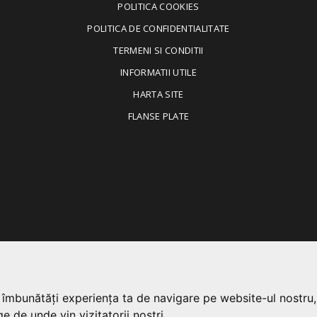
POLITICA COOKIES
POLITICA DE CONFIDENTIALITATE
TERMENI SI CONDITII
INFORMATII UTILE
HARTA SITE
FLANSE PLATE
a îmbunătăți experiența ta de navigare pe website-ul nostru,
e de unde vin vizitatorii noștri.