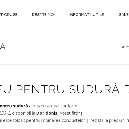
PRODUSE
DESPRE NOI
INFORMATII UTILE
GALE
RA
Hom
EU PENTRU SUDURĂ 
entru sudură
din
oțel carbon
, conform
53-2
, disponibil la
Doridonis
. Acest fitting
l este folosit pentru îmbinarea conductelor și rezistă la presiuni ri