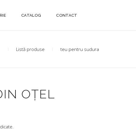
RIE
CATALOG
CONTACT
e
Listă produse
teu pentru sudura
DIN OȚEL
dicate.