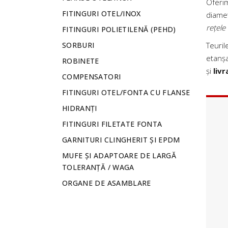
Oferi
FITINGURI OTEL/INOX
diamet
rețele
FITINGURI POLIETILENĂ (PEHD)
SORBURI
Teuril
etanșa
ROBINETE
și
livr
COMPENSATORI
FITINGURI OTEL/FONTA CU FLANSE
HIDRANȚI
FITINGURI FILETATE FONTA
GARNITURI CLINGHERIT ȘI EPDM
MUFE ȘI ADAPTOARE DE LARGĂ
TOLERANȚĂ / WAGA
ORGANE DE ASAMBLARE