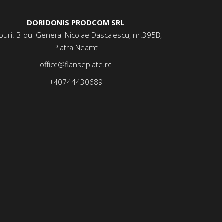
DORIDONIS PRODCOM SRL
ouri: B-dul General Nicolae Dascalescu, nr.395B,
Piatra Neamt
office@flanseplate.ro
+40744430689