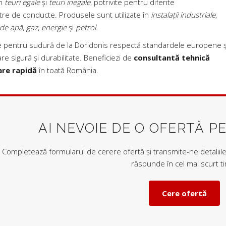
m
teuri egale
și
teuri inegale
, potrivite pentru diferite
re de conducte. Produsele sunt utilizate în
instalații industriale
,
 de apă
,
gaz
,
energie
și
petrol
.
e pentru sudură de la Doridonis respectă standardele europene ș
re sigură și durabilitate. Beneficiezi de
consultantă tehnică
are rapidă
în toată România.
AI NEVOIE DE O OFERTĂ P
Completează formularul de cerere ofertă și transmite-ne detaliile 
răspunde în cel mai scurt t
Cere ofertă