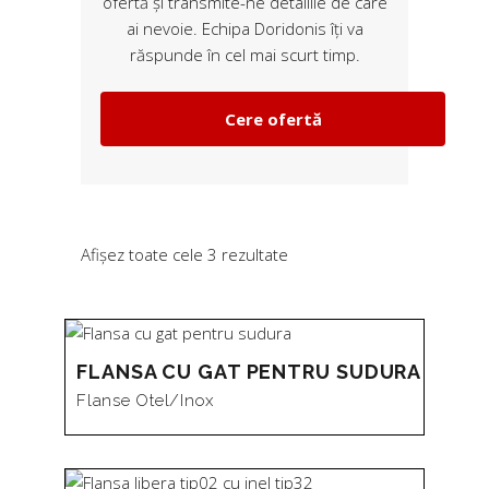
ofertă și transmite-ne detaliile de care
ai nevoie. Echipa Doridonis îți va
răspunde în cel mai scurt timp.
Cere ofertă
Sortat
Afișez toate cele 3 rezultate
după
FLANSA CU GAT PENTRU SUDURA
preț:
Flanse Otel/inox
de