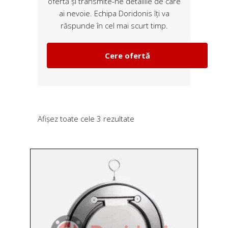
ofertă și transmite-ne detaliile de care
ai nevoie. Echipa Doridonis îți va
răspunde în cel mai scurt timp.
Cere ofertă
Sortat
Afișez toate cele 3 rezultate
după
preț:
de