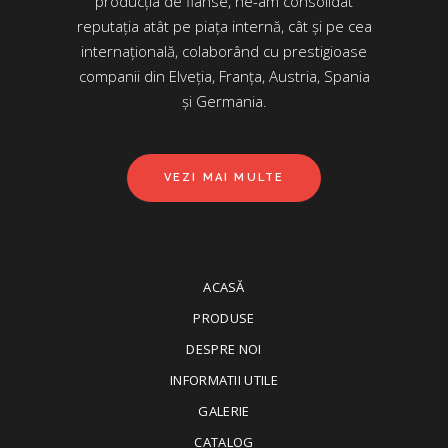
producția de flanse, ne-am consolidat
reputația atât pe piața internă, cât și pe cea
internațională, colaborând cu prestigioase
companii din Elveția, Franța, Austria, Spania
și Germania.
VEZI MAI MULTE
ACASĂ
PRODUSE
DESPRE NOI
INFORMATII UTILE
GALERIE
CATALOG