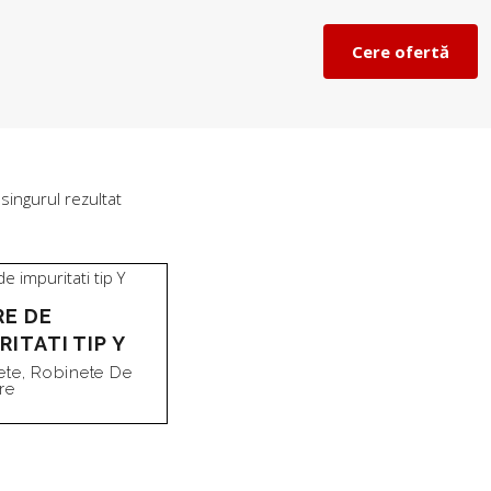
Cere ofertă
 singurul rezultat
RE DE
RITATI TIP Y
ete
,
Robinete De
re