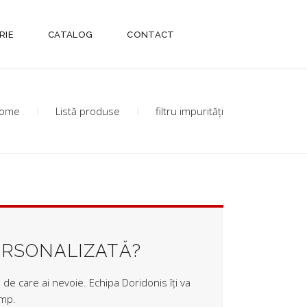
RIE
CATALOG
CONTACT
ome
Listă produse
filtru impurități
ERSONALIZATĂ?
de care ai nevoie. Echipa Doridonis îți va
imp.