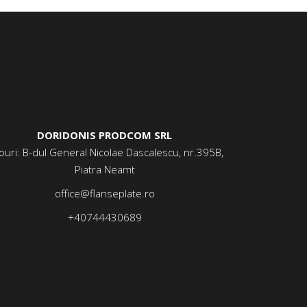
DORIDONIS PRODCOM SRL
ouri: B-dul General Nicolae Dascalescu, nr.395B,
Piatra Neamt
office@flanseplate.ro
+40744430689