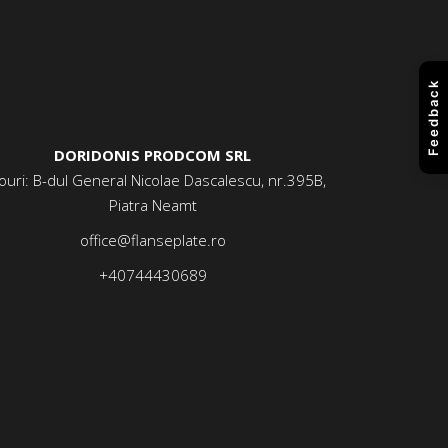
Feedback
DORIDONIS PRODCOM SRL
ouri: B-dul General Nicolae Dascalescu, nr.395B,
Piatra Neamt
office@flanseplate.ro
+40744430689