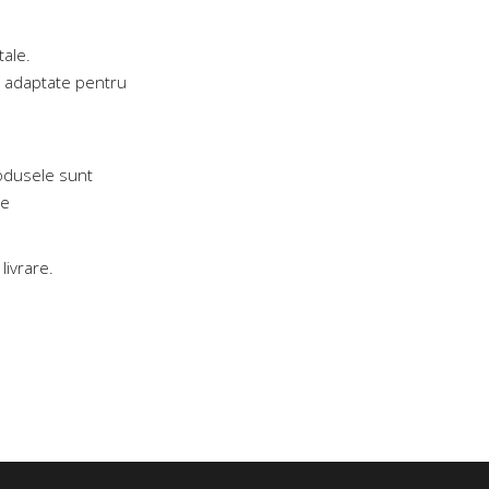
tale.
ii adaptate pentru
rodusele sunt
le
livrare.