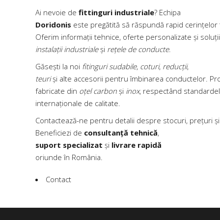
Ai nevoie de
fittinguri industriale
? Echipa
Doridonis
este pregătită să răspundă rapid cerințelor 
Oferim informații tehnice, oferte personalizate și soluț
instalații industriale
și
rețele de conducte
.
Găsești la noi
fitinguri sudabile
,
coturi
,
reducții
,
teuri
și alte accesorii pentru îmbinarea conductelor. P
fabricate din
oțel carbon
și
inox
, respectând standarde
internaționale de calitate.
Contactează-ne pentru detalii despre stocuri, prețuri și 
Beneficiezi de
consultanță tehnică
,
suport specializat
și
livrare rapidă
oriunde în România.
Contact