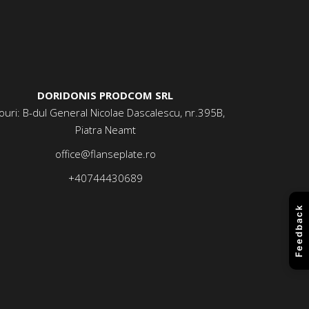
DORIDONIS PRODCOM SRL
ouri: B-dul General Nicolae Dascalescu, nr.395B,
Piatra Neamt
office@flanseplate.ro
+40744430689
Feedback