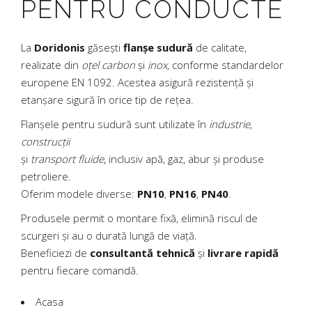
PENTRU CONDUCTE
La
Doridonis
găsești
flanșe sudură
de calitate,
realizate din
oțel carbon
și
inox
, conforme standardelor
europene EN 1092. Acestea asigură rezistență și
etanșare sigură în orice tip de rețea.
Flanșele pentru sudură sunt utilizate în
industrie
,
construcții
și
transport fluide
, inclusiv apă, gaz, abur și produse
petroliere.
Oferim modele diverse:
PN10
,
PN16
,
PN40
.
Produsele permit o montare fixă, elimină riscul de
scurgeri și au o durată lungă de viață.
Beneficiezi de
consultantă tehnică
și
livrare rapidă
pentru fiecare comandă.
Acasa