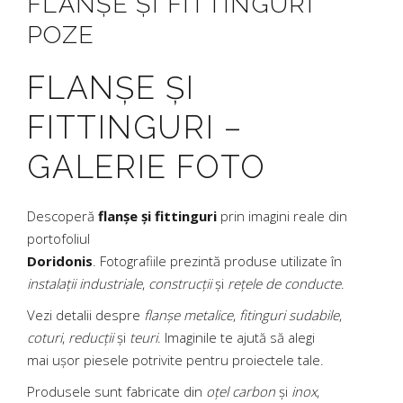
FLANȘE ȘI FITTINGURI
POZE
FLANȘE ȘI
FITTINGURI –
GALERIE FOTO
Descoperă
flanșe și fittinguri
prin imagini reale din
portofoliul
Doridonis
. Fotografiile prezintă produse utilizate în
instalații industriale
,
construcții
și
rețele de conducte
.
Vezi detalii despre
flanșe metalice
,
fitinguri sudabile
,
coturi
,
reducții
și
teuri
. Imaginile te ajută să alegi
mai ușor piesele potrivite pentru proiectele tale.
Produsele sunt fabricate din
oțel carbon
și
inox
,