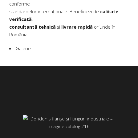
conforme
standardelor internaționale. Beneficiezi de
calitate
verificată
,
consultantă tehnică
și
livrare rapidă
oriunde în
România.
Galerie