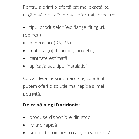
Pentru a primi o ofertă cât mai exactă, te
rugăm să incluzi în mesaj informații precum:
tipul produselor (ex: flanșe, fitinguri,
robineți)
dimensiuni (DN, PN)
material (oțel carbon, inox etc.)
cantitate estimată
aplicația sau tipul instalației
Cu cât detaliile sunt mai clare, cu atât îți
putem oferi o soluție mai rapidă și mai
potrivită.
De ce să alegi Doridonis:
produse disponibile din stoc
livrare rapidă
suport tehnic pentru alegerea corectă